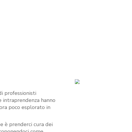
 professionisti
ù e intraprendenza hanno
ra poco esplorato in
e è prenderci cura dei
e proponendoci come