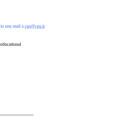
via una mail a
cps@cps.it
Educational - Training Academy