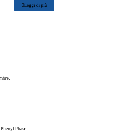
Leggi di più
embre.
Phenyl Phase